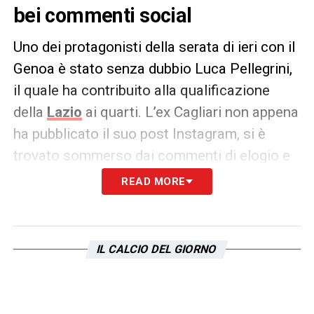
bei commenti social
Uno dei protagonisti della serata di ieri con il
Genoa è stato senza dubbio Luca Pellegrini,
il quale ha contribuito alla qualificazione
della
Lazio
ai quarti. L’ex Cagliari non appena
ha pubblicato il suo post Instagram, si è
trovato sommerso dai commenti di elogio e
d’amore dei tifosi biancocelesti e alcuni dei
READ MORE
quali sono i seguenti
PAROLE – «
Nell’intervista ti sei
IL CALCIO DEL GIORNO
emozionato e m’hai fatto quasi piangere
.
Uno che ha
la lazialità dentro
, giusto
emozionarsi
,
Pellegrini in, qualsiasi altro