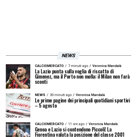
terzino che abbiamo out,
grazie…sempre
titolare devi essere. Bravissimo in campo e
nelle dichiarazioni dopo la partita…
ti meriti
quella maglia
»
LA PLAYLIST DELLE NOSTRE TOP NEWS
NEWS
CALCIOMERCATO
7 minuti ago
Veronica Mandalà
La Lazio punta sulla voglia di riscatto di
Gimenez, ma il Porto non molla: il Milan non farà
sconti
NEWS
30 minuti ago
Veronica Mandalà
Le prime pagine dei principali quotidiani sportivi
– 5 agosto
CALCIOMERCATO
11 ore ago
Veronica Mandalà
Genoa e Lazio si contendono Piccoli! La
Fiorentina valuta la posizione del classe 2001