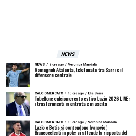
Visualizza questo post su Instagram
NEWS
NEWS
9 ore ago
Veronica Mandalà
Romagnoli Atalanta, telefonata tra Sarri e il
difensore centrale
CALCIOMERCATO
10 ore ago
Elia Serra
Tabellone calciomercato estivo Lazio 2026 LIVE:
i trasferimenti in entrata e in uscita
Un post condiviso da S.S. Lazio (@official_sslazio)
CALCIOMERCATO
10 ore ago
Veronica Mandalà
Lazio e Betis si contendono Ivanovic!
Biancocelesti in pole: si attende la risposta del
LA PLAYLIST DELLE NOSTRE TOP NEWS