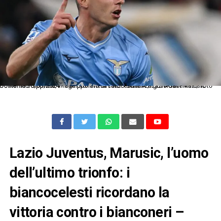
Dc Roma 30/03/2024 - campionato di calcio serie A / Lazio-Juventus / foto Domenico Cippitelli/Image Sport nella foto: esultanza gol Adam Marusic
Lazio Juventus, Marusic, l’uomo
dell’ultimo trionfo: i
biancocelesti ricordano la
vittoria contro i bianconeri –