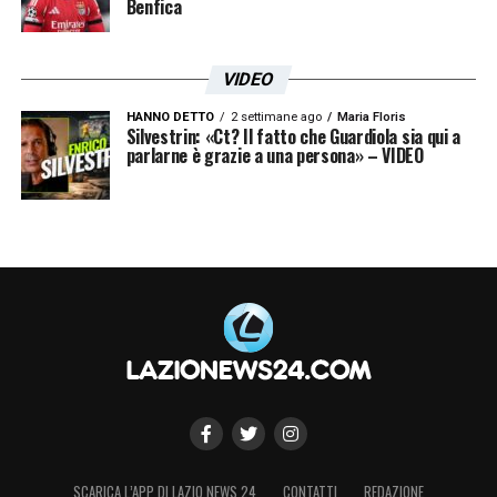
Benfica
VIDEO
HANNO DETTO
2 settimane ago
Maria Floris
Silvestrin: «Ct? Il fatto che Guardiola sia qui a
parlarne è grazie a una persona» – VIDEO
SCARICA L’APP DI LAZIO NEWS 24
CONTATTI
REDAZIONE