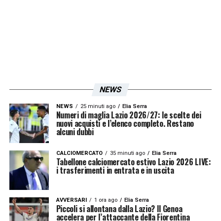
affronteranno il
Milan
in campionato. Poi, il 6
ed il 13 marzo si giocheranno gli ottavi di
Europa League
, con il mezzo il match contro
l’
Udinese
.
LA PLAYLIST DELLE NOSTRE TOP NEWS
NEWS
NEWS
25 minuti ago
Elia Serra
Numeri di maglia Lazio 2026/27: le scelte dei
nuovi acquisti e l’elenco completo. Restano
alcuni dubbi
CALCIOMERCATO
35 minuti ago
Elia Serra
Tabellone calciomercato estivo Lazio 2026 LIVE:
i trasferimenti in entrata e in uscita
AVVERSARI
1 ora ago
Elia Serra
Piccoli si allontana dalla Lazio? Il Genoa
accelera per l’attaccante della Fiorentina