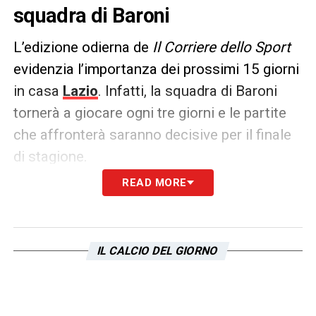
squadra di Baroni
L’edizione odierna de
Il Corriere dello Sport
evidenzia l’importanza dei prossimi 15 giorni
in casa
Lazio
. Infatti, la squadra di Baroni
tornerà a giocare ogni tre giorni e le partite
che affronterà saranno decisive per il finale
di stagione.
READ MORE
Si comincia sabato contro il
Venezia
, sfida
cruciale per continuare a restare attaccati al
quarto posto, per poi volare a San Siro
IL CALCIO DEL GIORNO
martedì 25 febbraio per i quarti di Coppa
Italia contro l’
Inter
. Nello stesso stadio,
domenica 2 marzo, i biancocelesti