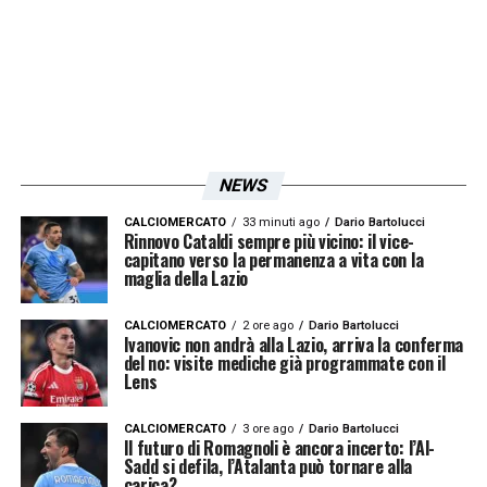
primo tempo arriva anche il tris firmato Lulic,
con i biancocelesti che chiudono i giochi al
42′
».
LA PLAYLIST DELLE NOSTRE TOP NEWS
NEWS
CALCIOMERCATO
33 minuti ago
Dario Bartolucci
Rinnovo Cataldi sempre più vicino: il vice-
capitano verso la permanenza a vita con la
maglia della Lazio
CALCIOMERCATO
2 ore ago
Dario Bartolucci
Ivanovic non andrà alla Lazio, arriva la conferma
del no: visite mediche già programmate con il
Lens
CALCIOMERCATO
3 ore ago
Dario Bartolucci
Il futuro di Romagnoli è ancora incerto: l’Al-
Sadd si defila, l’Atalanta può tornare alla
carica?