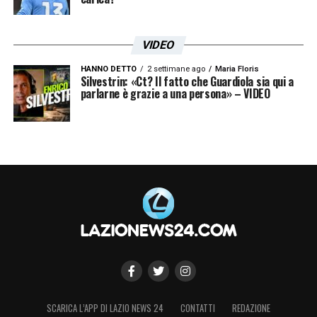
VIDEO
HANNO DETTO
2 settimane ago
Maria Floris
Silvestrin: «Ct? Il fatto che Guardiola sia qui a
parlarne è grazie a una persona» – VIDEO
SCARICA L’APP DI LAZIO NEWS 24
CONTATTI
REDAZIONE