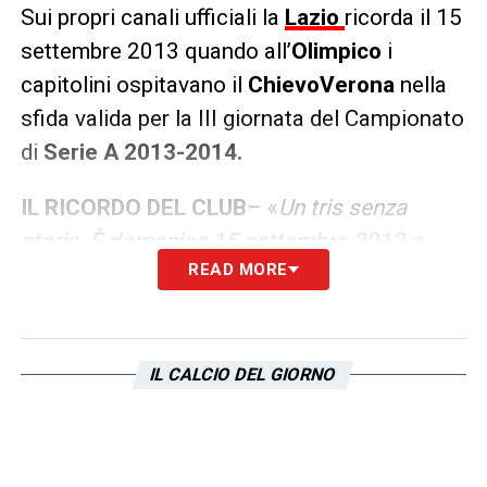
Sui propri canali ufficiali la
Lazio
ricorda il 15
settembre 2013 quando all’
Olimpico
i
capitolini ospitavano il
ChievoVerona
nella
sfida valida per la III giornata del Campionato
di
Serie A 2013-2014.
IL RICORDO DEL CLUB
– «
Un tris senza
storia. È domenica 15 settembre 2013 e
READ MORE
all’Olimpico la Lazio il ChievoVerona nella
sfida valida per la III giornata del
Campionato di Serie A 2013-2014. Gara
subito in discesa, grazie al gol di Candreva
IL CALCIO DEL GIORNO
dopo appena 8′. La squadra di Petkovic
gioca in scioltezza e trova il raddoppio al
39′, grazie a Cavanda. Prima della fine del