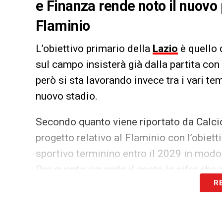
e Finanza rende noto il nuovo 
Flaminio
L’obiettivo primario della
Lazio
è quello 
sul campo insisterà già dalla partita con
però si sta lavorando invece tra i vari tem
nuovo stadio.
Secondo quanto viene riportato da Calcio
progetto relativo al Flaminio con l’obietti
sportivo terminino entro il 2029 in modo 
Per quanto riguarda il costo la cifra che 
R
da 50 mila posti
LA PLAYLIST DELLE NOSTRE TOP NEW