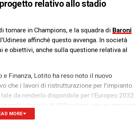
progetto relativo allo stadio
di tornare in Champions, e la squadra di
Baroni
 l’Udinese affinché questo avvenga. In società
i e obiettivi, anche sulla questione relativa al
 e Finanza, Lotito ha reso noto il nuovo
vo che i lavori di ristrutturazione per l’impianto
tale da renderlo disponibile per l’Europeo 2032.
riguarda i lavori è di 450 milioni, per un impianto
EAD MORE
S