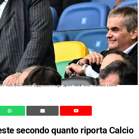
 / foto Domenico Cippitelli/Image Sport nella foto: Claudio Lotito
leste secondo quanto riporta Calcio