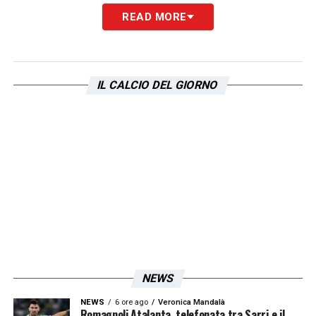
Iscriviti gratis alla nostra
READ MORE
Newsletter
ISCRIVIMI
IL CALCIO DEL GIORNO
Accetto la
Privacy Policy
LA PLAYLIST DELLE NOSTRE TOP NEWS
NEWS
NEWS
6 ore ago
Veronica Mandalà
Romagnoli Atalanta, telefonata tra Sarri e il