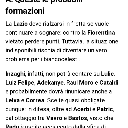
formazioni
La
Lazio
deve rialzarsi in fretta se vuole
continuare a sognare: contro la
Fiorentina
vietato perdere punti. Tuttavia, la situazione
indisponibili rischia di diventare un vero
problema per i biancocelesti.
Inzaghi
, infatti, non potrà contare su
Lulic
,
Luiz
Felipe
,
Adekanye
, Raul
Moro
e
Cataldi
e probabilmente dovrà rinunicare anche a
Leiva
e
Correa
. Scelte quasi obbligate
dunque: in difesa, oltre ad
Acerbi
e
Patric
,
ballottaggio tra
Vavro
e
Bastos
, visto che
Radu
è uscito acciaccato dalla sfida di