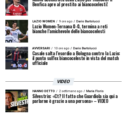
scarso ma che, dietro la scrivania, è un
Benfica apre al prestito ai biancocelesti!
campione autentico. Infine occorre puntare i
fari sull’allenatore,
Inzaghi junior
, ora
LAZIO WOMEN
9 ore ago
Dario Bartolucci
Lazio Women-Ternana 0-0, termina a reti
dominus della panchina, il quale all’inizio
bianche l’amichevole delle biancocelesti
sembrava un tecnico precario, poi invece è
cresciuto e si è rivelato fenomenale. Questa
AVVERSARI
10 ore ago
Dario Bartolucci
Casale salta l’esordio a Bologna contro la Lazio:
dei biancocelesti è una storia che merita di
il punto sull’ex biancoceleste in vista del match
ufficiale
essere celebrata
».
VIDEO
Iscriviti gratis alla nostra
HANNO DETTO
2 settimane ago
Maria Floris
Silvestrin: «Ct? Il fatto che Guardiola sia qui a
Newsletter
parlarne è grazie a una persona» – VIDEO
ISCRIVIMI
Accetto la
Privacy Policy