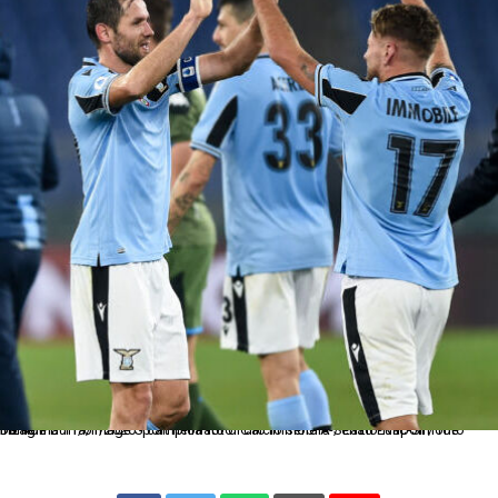
Db Roma 11/01/2020 - campionato di calcio serie A / Lazio-Napoli / foto Daniele Buffa/Image Sport nella foto: Ciro Immobile-Senad Lulic-Simone Inzaghi