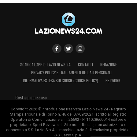
LA PLAYLIST DELLE NOSTRE TOP NEWS
SCARICA L’APP DI LAZIO NEWS 24
CONTATTI
REDAZIONE
PRIVACY POLICY E TRATTAMENTO DEI DATI PERSONALI
INFORMATIVA ESTESA SUI COOKIE (COOKIE POLICY)
NETWORK
Gestisci consenso
Copyright 2026 © riproduzione riservata Lazio News 24 - Registro
Stampa Tribunale di Torino n. 46 del 07/09/2021 Iscritto al Registro
Operatori di Comunicazione al n. 26692 - PI 11028660014 Editore e
proprietario: Sport Review s.r.l. Sito non ufficiale, non autorizzato o
connesso a S.S. Lazio S.p.A. Il marchio Lazio è di esclusiva proprietà di
S.S. Lazio S.p.A.