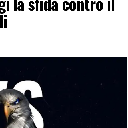
i la sfida contro il
li