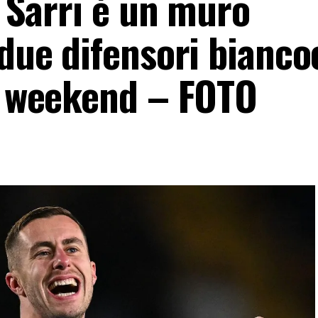
i Sarri è un muro
 due difensori bianco
el weekend – FOTO