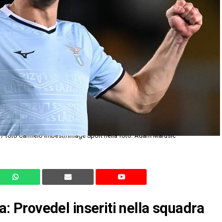
o / foto Carmelo Imbesi//Image Sport nella foto: Adam Marusic
za: Provedel inseriti nella squadra