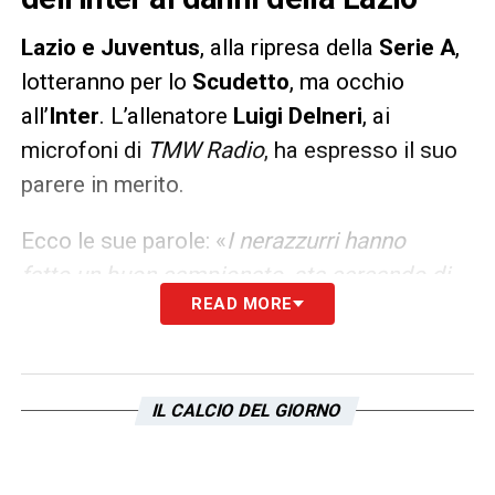
Lazio e Juventus
, alla ripresa della
Serie A
,
lotteranno per lo
Scudetto
, ma occhio
all’
Inter
. L’allenatore
Luigi Delneri
, ai
microfoni di
TMW Radio
, ha espresso il suo
parere in merito.
Ecco le sue parole: «
I nerazzurri hanno
fatto un buon campionato, sta cercando di
READ MORE
inculcare la propria mentalità. Se non trova
una Lazio in forma splendida è secondo, non
troppo lontano, nella scia di chi negli scorsi
anni i campionati li ha stracciati, tranne per
IL CALCIO DEL GIORNO
quell’anno di Sarri con il Napoli. Già stare
dietro alla Juve è un ottimo risultato, ma