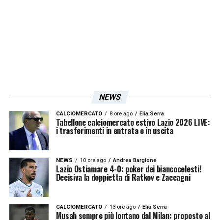
l’Inter ha le caratteristiche per lottare e
rientrare, dodici partite non sono
pochissime. Chiaro che davanti devono
sbagliare, magari per lo Scudetto non ce la
fa ma può dare fastidio alla coppia davanti, è
l’unica
».
NEWS
CALCIOMERCATO
8 ore ago
Elia Serra
Iscriviti gratis alla nostra
Tabellone calciomercato estivo Lazio 2026 LIVE:
i trasferimenti in entrata e in uscita
Newsletter
NEWS
10 ore ago
Andrea Bargione
Lazio Ostiamare 4-0: poker dei biancocelesti!
Decisiva la doppietta di Ratkov e Zaccagni
ISCRIVIMI
Accetto la
Privacy Policy
CALCIOMERCATO
13 ore ago
Elia Serra
Musah sempre più lontano dal Milan: proposto al