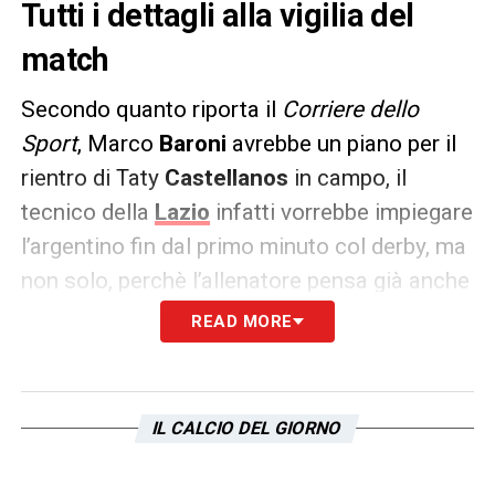
Tutti i dettagli alla vigilia del
match
Secondo quanto riporta il
Corriere dello
Sport
, Marco
Baroni
avrebbe un piano per il
rientro di Taty
Castellanos
in campo, il
tecnico della
Lazio
infatti vorrebbe impiegare
l’argentino fin dal primo minuto col derby, ma
non solo, perchè l’allenatore pensa già anche
alla gara di ritorno contro il
Bodo
in Europa
READ MORE
League.
Giovedì, nella gara d’andata, il Taty ha
IL CALCIO DEL GIORNO
giocato uno spezzone della sfida, ma è stato
inconsistente. Domani contro la
Roma