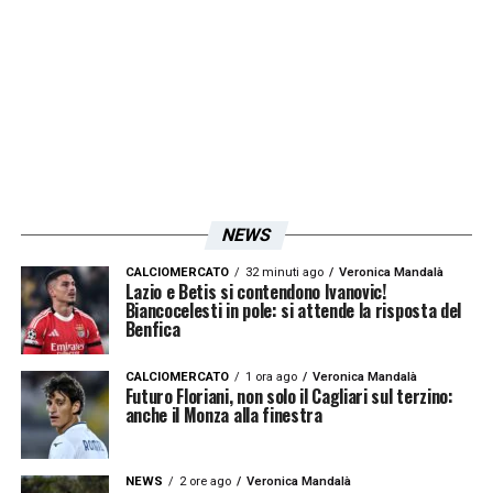
l’intenzione di Baroni è quella di lanciarlo
come titolare.
LA PLAYLIST DELLE NOSTRE TOP NEWS
NEWS
CALCIOMERCATO
32 minuti ago
Veronica Mandalà
Lazio e Betis si contendono Ivanovic!
Biancocelesti in pole: si attende la risposta del
Benfica
CALCIOMERCATO
1 ora ago
Veronica Mandalà
Futuro Floriani, non solo il Cagliari sul terzino:
anche il Monza alla finestra
NEWS
2 ore ago
Veronica Mandalà