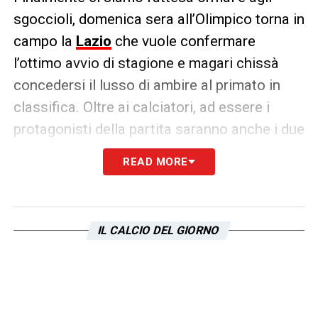
sgoccioli, domenica sera all’Olimpico torna in
campo la
Lazio
che vuole confermare
l’ottimo avvio di stagione e magari chissà
concedersi il lusso di ambire al primato in
classifica. Oltre ai calciatori, ad essere i
protagonisti della partita saranno anche i due
tecnici ossia Baroni e Italiano
READ MORE
I due allenatori si affronteranno per la
5°volta in carriera e il bilancio è il seguente: 2
vittorie per Italiano, 1 pareggio e 1 sola
IL CALCIO DEL GIORNO
vittoria per il tecnico dei
biancocelesti
LA PLAYLIST DELLE NOSTRE TOP NEWS