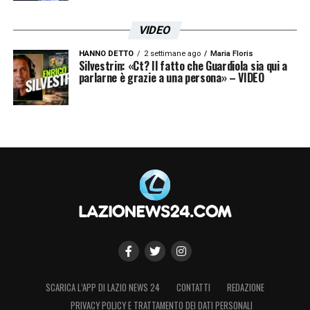
VIDEO
HANNO DETTO
2 settimane ago
Maria Floris
Silvestrin: «Ct? Il fatto che Guardiola sia qui a
parlarne è grazie a una persona» – VIDEO
SCARICA L’APP DI LAZIO NEWS 24
CONTATTI
REDAZIONE
PRIVACY POLICY E TRATTAMENTO DEI DATI PERSONALI