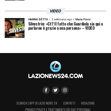
VIDEO
HANNO DETTO
2 settimane ago
Maria Floris
Silvestrin: «Ct? Il fatto che Guardiola sia qui a
parlarne è grazie a una persona» – VIDEO
SCARICA L’APP DI LAZIO NEWS 24
CONTATTI
REDAZIONE
PRIVACY POLICY E TRATTAMENTO DEI DATI PERSONALI