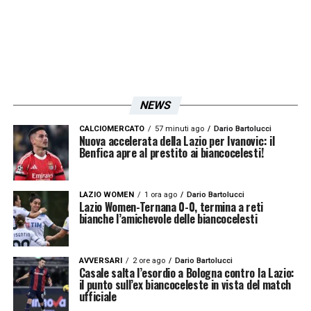
LA PLAYLIST DELLE NOSTRE TOP NEWS
NEWS
CALCIOMERCATO
57 minuti ago
Dario Bartolucci
Nuova accelerata della Lazio per Ivanovic: il
Benfica apre al prestito ai biancocelesti!
LAZIO WOMEN
1 ora ago
Dario Bartolucci
Lazio Women-Ternana 0-0, termina a reti
bianche l’amichevole delle biancocelesti
AVVERSARI
2 ore ago
Dario Bartolucci
Casale salta l’esordio a Bologna contro la Lazio:
il punto sull’ex biancoceleste in vista del match
ufficiale