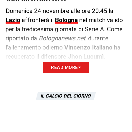
Domenica 24 novembre alle ore 20:45 la
Lazio
affronterà il
Bologna
nel match valido
per la tredicesima giornata di Serie A. Come
riportato da
Bolognanews.net
, durante
l’allenamento odierno
Vincenzo Italiano
ha
recuperato il difensore
Jhon Lucumì
.
READ MORE
El Azzouzi, Aebischer e Ndoye
, invece,
hanno svolto una seduta differenziata e
sono in dubbio per la gara contro i
IL CALCIO DEL GIORNO
biancocelesti. Nella giornata di domani il
tecnico dei rossoblù interverrà in conferenza
stampa per presentare il match dell’Olimpico.