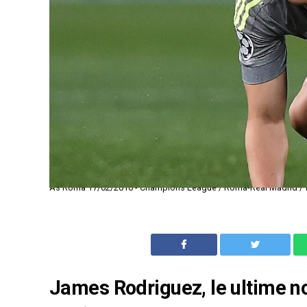
As Roma 17/02/2016 - Champions League / Roma-Real Madrid / f
James Rodriguez, le ultime no