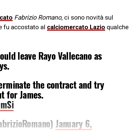
cato
Fabrizio Romano
, ci sono novità sul
he fu accostato al
calciomercato Lazio
qualche
ould leave Rayo Vallecano as
ys.
erminate the contract and try
t for James.
JmSi
abrizioRomano)
January 6,