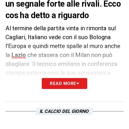
un segnale forte alle rivali. Ecco
cos ha detto a riguardo
Al termine della partita vinta in rimonta sul
Cagliari, Italiano vede con il suo Bologna
l’Europa e quindi mette spalle al muro anche
la
Lazio
che stasera con il Milan non può
sbagliare. Il tecnico emiliano in conferenza
stampa esterna cosi le sue sensazioni a
caldo
READ MORE
PAROLE –
L’obiettivo dichiarato è quello di
entrare in Europa. In queste ultime partite
IL CALCIO DEL GIORNO
dobbiamo dare il massimo e raggiungere
una delle tre Coppe. L’atmosfera che c’è allo