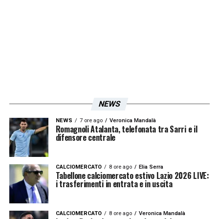
stadio è fantastica, perché spinge i ragazzi a
non uscire mai dalle gare, anche quelle più
difficili. Stiamo sfruttando questa spinta.
Quello che invece dobbiamo migliorare è
lontano da Bologna e su questo dobbiamo
aggiustare qualcosina. Ci aspetta il Verona
gara in cui vogliamo fare punti
NEWS
NEWS
7 ore ago
Veronica Mandalà
LA PLAYLIST DELLE NOSTRE TOP NEWS
Romagnoli Atalanta, telefonata tra Sarri e il
difensore centrale
CALCIOMERCATO
8 ore ago
Elia Serra
Tabellone calciomercato estivo Lazio 2026 LIVE:
i trasferimenti in entrata e in uscita
CALCIOMERCATO
8 ore ago
Veronica Mandalà