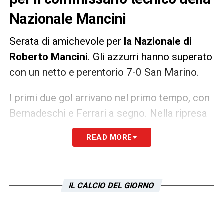
Nazionale Mancini
Serata di amichevole per
la Nazionale di
Roberto Mancini
. Gli azzurri hanno superato
con un netto e perentorio 7-0 San Marino.
I primi due gol arrivano nel primo tempo, con
Bernadeschi e Ferrari a segno. Nella ripresa
l’Italia si scatena e trova la rete in ben cinque
READ MORE
occasioni, con Politano, autore di una
doppietta, Belotti, Pessina e ancora
Bernardeschi. Qualche buona indicazione per
IL CALCIO DEL GIORNO
Roberto Mancini. Il conto alla rovescia per
gli Europei è ormai partito.