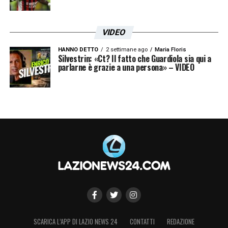
VIDEO
HANNO DETTO
2 settimane ago
Maria Floris
Silvestrin: «Ct? Il fatto che Guardiola sia qui a
parlarne è grazie a una persona» – VIDEO
SCARICA L’APP DI LAZIO NEWS 24
CONTATTI
REDAZIONE