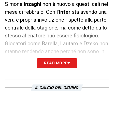
Simone
Inzaghi
non è nuovo a questi cali nel
mese di febbraio. Con l’
Inter
sta avendo una
vera e propria involuzione rispetto alla parte
centrale della stagione, ma come detto dallo
stesso allenatore può essere fisiologico.
Giocatori come Barella, Lautaro e Dzeko non
stanno rendendo anche perché non sono in
una forma ottimale.
READ MORE
Inzaghi, però, come detto ha avuto anche alla
Lazio
problemi a cavallo tra febbraio e
marzo. Anche nel 2019 e nel 2021 i
IL CALCIO DEL GIORNO
biancocelesti ebbero un calo soprattutto
nella fase realizzativa che ne ha
compromesso il finale di stagione.