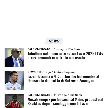
L’organico in nerazzurro è diverso, ma i
risultati raccolti sono simili. La sfida di
venerdì con la Salernitana servirà soprattutto
per ritrovare la serenità sotto porta contro
un avversario che ha cambiato tanto e che
NEWS
con Nicola può mettere in difficoltà i
nerazzurri in questo momento.
CALCIOMERCATO
6 ore ago
Elia Serra
Tabellone calciomercato estivo Lazio 2026 LIVE:
i trasferimenti in entrata e in uscita
LA PLAYLIST DELLE NOSTRE TOP NEWS
NEWS
8 ore ago
Andrea Bargione
Lazio Ostiamare 4-0: poker dei biancocelesti!
Decisiva la doppietta di Ratkov e Zaccagni
CALCIOMERCATO
11 ore ago
Elia Serra
Musah sempre più lontano dal Milan: proposto al
Besiktas dopo il sondaggio con la Lazio