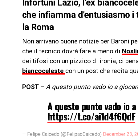
Infortuni Lazio, l’ex biancocel
che infiamma d’entusiasmo i ti
la Roma
Non arrivano buone notizie per Baroni pe
che il tecnico dovrà fare a meno di
Nosli
dei tifosi con un pizzico di ironia, ci pe
biancoceleste
con un post che recita q
POST –
A questo punto vado io a giocare
A questo punto vado io a 
https://t.co/ai1d4f6QdF
— Felipe Caicedo (@FelipaoCaicedo)
December 23, 2