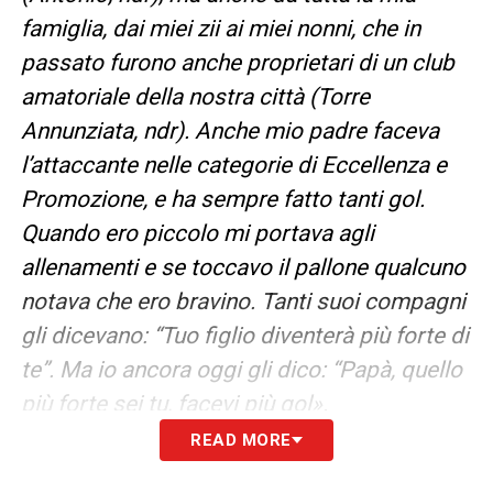
famiglia, dai miei zii ai miei nonni, che in
passato furono anche proprietari di un club
amatoriale della nostra città (Torre
Annunziata, ndr). Anche mio padre faceva
l’attaccante nelle categorie di Eccellenza e
Promozione, e ha sempre fatto tanti gol.
Quando ero piccolo mi portava agli
allenamenti e se toccavo il pallone qualcuno
notava che ero bravino. Tanti suoi compagni
gli dicevano: “Tuo figlio diventerà più forte di
te”. Ma io ancora oggi gli dico: “Papà, quello
più forte sei tu, facevi più gol».
READ MORE
SACRIFICI FATTI –
«La giornata era sempre