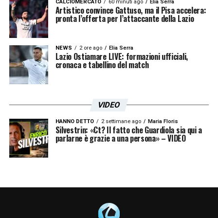
DA DOVE HA INIZIATO –
«Sono ricordi belli
CALCIOMERCATO
60 minuti ago
Elia Serra
Artistico convince Gattuso, ma il Pisa accelera:
che porto sempre dentro di me. È stato
pronta l’offerta per l’attaccante della Lazio
l’inizio, il principio. Non ci si dimentica mai
da dove si è partiti. I miei nonni erano
NEWS
2 ore ago
Elia Serra
Lazio Ostiamare LIVE: formazioni ufficiali,
proprietari di una salumeria e lì davanti al
cronaca e tabellino del match
negozio c’era una chiesa con una bella
piazza. Ci ritrovavamo lì tutti a giocare.
VIDEO
Facevamo le porte con le scarpe, le borse e
tutto quello che capitava. Altri tempi, ma che
HANNO DETTO
2 settimane ago
Maria Floris
Silvestrin: «Ct? Il fatto che Guardiola sia qui a
parlarne è grazie a una persona» – VIDEO
tempi!».
TORRE ANNUNZIATA –
«Mi ha formato
come persona. È vero che sono andato via
presto, ma essendo una realtà molto piccola
conoscevo tutti. Conosco le vicende, la