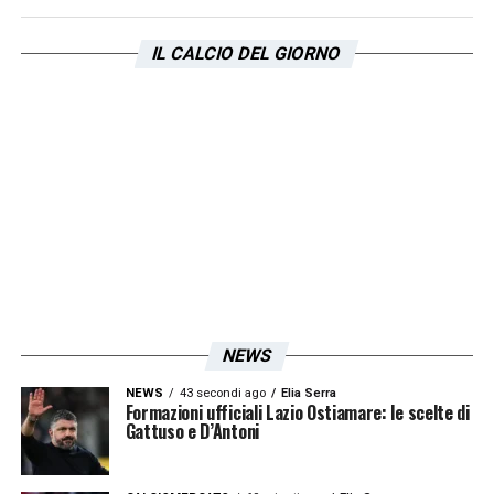
la stessa: scuola al mattino, a pranzo un
panino sulla Circumvesuviana e allenamento
IL CALCIO DEL GIORNO
il pomeriggio. Se ho la sensazione di
essermi perso qualcosa della mia infanzia o
adolescenza? Quando vivi certi momenti non
ci pensi, perché in fondo giochi a calcio, ti
sbatti, ma lo fai per realizzare il sogno che
hai nel cassetto.
Oggi ovviamente rifletto sul fatto che la mia
vita è sempre stata impegno e
programmazione, ma ammetto di non aver
NEWS
mai pensato: “Oggi salto gli allenamenti e
NEWS
43 secondi ago
Elia Serra
esco con gli amici”. Il dovere per me è
Formazioni ufficiali Lazio Ostiamare: le scelte di
Gattuso e D’Antoni
sempre venuto prima di tutto».