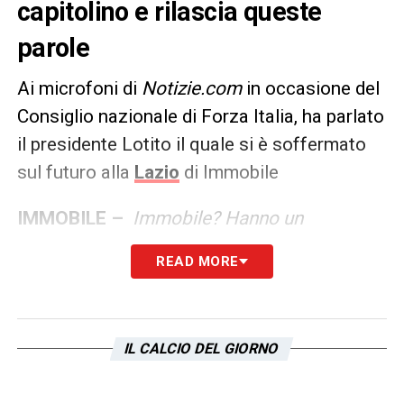
capitolino e rilascia queste
parole
Ai microfoni di
Notizie.com
in occasione del
Consiglio nazionale di Forza Italia, ha parlato
il presidente Lotito il quale si è soffermato
sul futuro alla
Lazio
di Immobile
IMMOBILE –
Immobile? Hanno un
contratto, non ho aperto una porta e non ho
READ MORE
cacciato nessuno, hanno un contratto.
La volontà? Sono un rapporto duounivoco,
non è che posso inchiodare qualcuno.
IL CALCIO DEL GIORNO
Lo inchiodo e gli dico tu di qua non ti muovi,
poi a fine stagione uno vede e