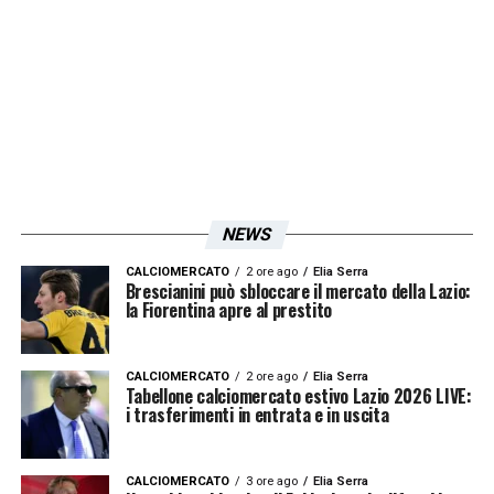
valuta. Offerte? Non ci sono, ma perché mi
devo fasciare la testa prima di rompermela…
LA PLAYLIST DELLE NOSTRE TOP NEWS
NEWS
CALCIOMERCATO
2 ore ago
Elia Serra
Brescianini può sbloccare il mercato della Lazio:
la Fiorentina apre al prestito
CALCIOMERCATO
2 ore ago
Elia Serra
Tabellone calciomercato estivo Lazio 2026 LIVE:
i trasferimenti in entrata e in uscita
CALCIOMERCATO
3 ore ago
Elia Serra