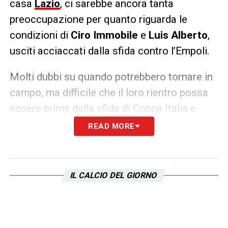
casa
Lazio
, ci sarebbe ancora tanta
preoccupazione per quanto riguarda le
condizioni di
Ciro Immobile
e
Luis Alberto
,
usciti acciaccati dalla sfida contro l’Empoli.
Molti dubbi su quando potrebbero tornare in
campo, ma difficile che il loro rientro possa
essere prima della sfida di Coppa Italia e
della Supercoppa.
READ MORE
LA PLAYLIST DELLE NOSTRE TOP NEWS
IL CALCIO DEL GIORNO