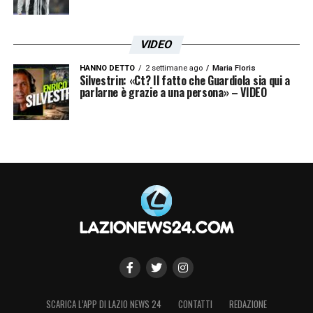
VIDEO
HANNO DETTO
2 settimane ago
Maria Floris
Silvestrin: «Ct? Il fatto che Guardiola sia qui a
parlarne è grazie a una persona» – VIDEO
SCARICA L’APP DI LAZIO NEWS 24
CONTATTI
REDAZIONE