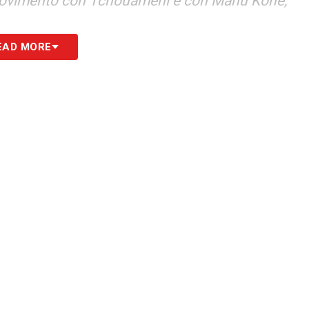
 movimento con Tchouaméni e con Manu Koné,
EAD MORE
S