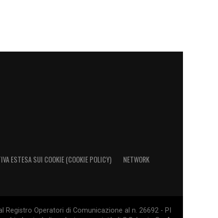
IVA ESTESA SUI COOKIE (COOKIE POLICY)
NETWORK
al Registro Operatori di Comunicazione al n. 26692 - PI