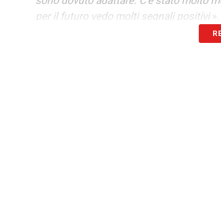
sono dovuto adattare. C’è stato molto
per il futuro vedo molti segnali positivi
».
R
LA PLAYLIST DELLE NOSTRE TOP NEW