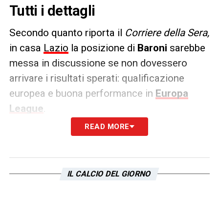
Tutti i dettagli
Secondo quanto riporta il
Corriere della Sera,
in casa
Lazio
la posizione di
Baroni
sarebbe
messa in discussione se non dovessero
arrivare i risultati sperati: qualificazione
europea e buona performance in
Europa
League
.
READ MORE
Tra i nomi del probabile sostituto di Baroni
per la prossima stagione spunta anche
quello di
Gilardino
.
IL CALCIO DEL GIORNO
LA PLAYLIST DELLE NOSTRE TOP NEWS