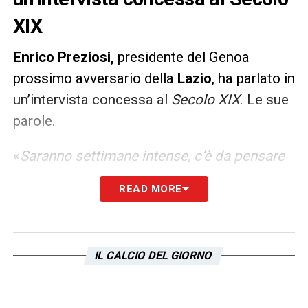
XIX
Enrico Preziosi,
presidente del Genoa
prossimo avversario della
Lazio
, ha parlato in
un’intervista concessa al
Secolo XIX
. Le sue
parole.
«
Saranno settimane intense, c’è da pensare
a lavorare a rinforzare la squadra. Dobbiamo
READ MORE
salvarci e ci salveremo.
Cessione del club?
Lasciamo perdere chi fa questi nomi (la
Made in Italy Investimenti, ndr) cerca solo
IL CALCIO DEL GIORNO
pubblicità»
LA PLAYLIST DELLE NOSTRE TOP NEWS