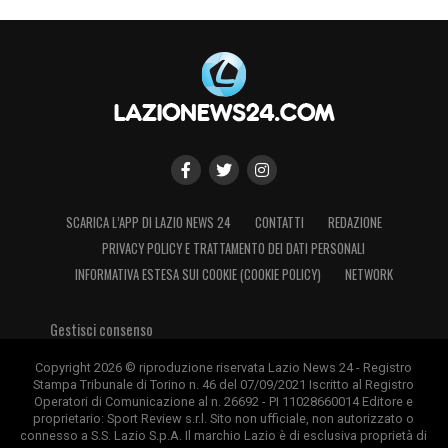
SCARICA L’APP DI LAZIO NEWS 24
CONTATTI
REDAZIONE
PRIVACY POLICY E TRATTAMENTO DEI DATI PERSONALI
INFORMATIVA ESTESA SUI COOKIE (COOKIE POLICY)
NETWORK
Gestisci consenso
Copyright 2026 © riproduzione riservata Lazio News 24 - Registro
Stampa Tribunale di Torino n. 46 del 07/09/2021 Iscritto al Registro
Operatori di Comunicazione al n. 26692 - PI 11028660014 Editore e
proprietario: Sport Review s.r.l. Sito non ufficiale, non autorizzato o
connesso a S.S. Lazio S.p.A. Il marchio Lazio è di esclusiva proprietà di