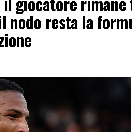
 il giocatore rimane 
il nodo resta la form
azione