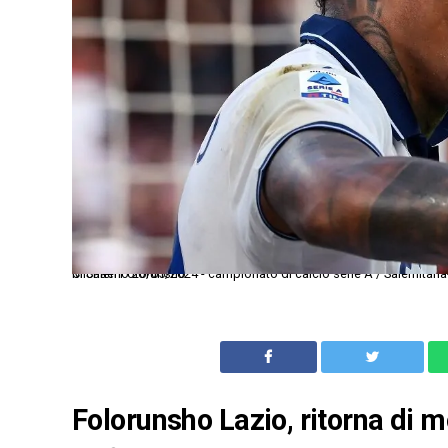
Ci Salerno 20/05/2024 - campionato di calcio serie A / Salernitana-Hellas Verona / foto Carmelo Imbesi/Image Sport nella foto: esultanza gol Michael Folorunsho
Folorunsho Lazio, ritorna di 