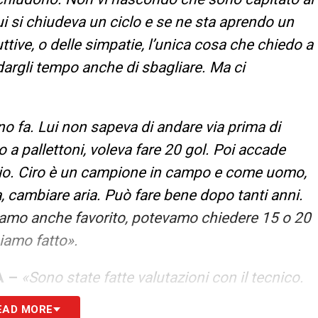
 si chiudeva un ciclo e se ne sta aprendo un
uttive, o delle simpatie, l’unica cosa che chiedo a
i dargli tempo anche di sbagliare. Ma ci
no fa. Lui non sapeva di andare via prima di
o a pallettoni, voleva fare 20 gol. Poi accade
cio. Ciro è un campione in campo e come uomo,
, cambiare aria. Può fare bene dopo tanti anni.
iamo anche favorito, potevamo chiedere 15 o 20
biamo fatto».
A –
«Sono state fatte valutazioni con il tecnico.
in quel settore. Pedro è un campione, un uomo
EAD MORE