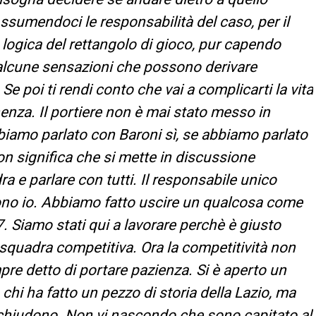
ssumendoci le responsabilità del caso, per il
a logica del rettangolo di gioco, pur capendo
 alcune sensazioni che possono derivare
Se poi ti rendi conto che vai a complicarti la vita
nenza. Il portiere non è mai stato messo in
biamo parlato con Baroni sì, se abbiamo parlato
non significa che si mette in discussione
a e parlare con tutti. Il responsabile unico
 sono io. Abbiamo fatto uscire un qualcosa come
7. Siamo stati qui a lavorare perchè è giusto
 squadra competitiva. Ora la competitività non
e detto di portare pazienza. Si è aperto un
 chi ha fatto un pezzo di storia della Lazio, ma
 si chiudono. Non vi nascondo che sono capitato al