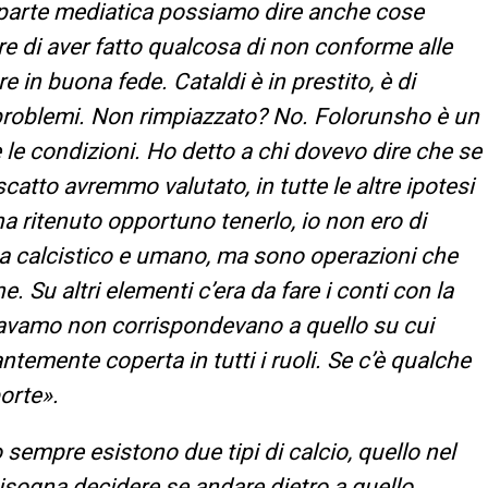
a parte mediatica possiamo dire anche cose
e di aver fatto qualcosa di non conforme alle
e in buona fede. Cataldi è in prestito, è di
i problemi. Non rimpiazzato? No. Folorunsho è un
le condizioni. Ho detto a chi dovevo dire che se
iscatto avremmo valutato, in tutte le altre ipotesi
ha ritenuto opportuno tenerlo, io non ero di
ta calcistico e umano, ma sono operazioni che
 Su altri elementi c’era da fare i conti con la
rcavamo non corrispondevano a quello su cui
emente coperta in tutti i ruoli. Se c’è qualche
orte».
sempre esistono due tipi di calcio, quello nel
Bisogna decidere se andare dietro a quello