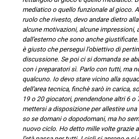
mediatico o quello funzionale al gioco. A
ruolo che rivesto, devo andare dietro all
alcune motivazioni, alcune impressioni,
dall’esterno che sono anche giustificate. 
è giusto che persegui l’obiettivo di perti
discussione. Se poi ci si domanda se ab
con i preparatori sì. Parlo con tutti, ma 
qualcuno. Io devo stare vicino alla squadr
dell’area tecnica, finchè sarò in carica,
19 o 20 giocatori, prendendone altri 6 o 
mettersi a disposizione per allestire una
so se domani o dopodomani, ma ho sempr
nuovo ciclo. Ho detto mille volte grazie a
l’età passa per tutti. I cicli si aprono e