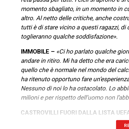
momento sbagliato, in un momento in cui
altro. Al netto delle critiche, anche costr
tutti è di stare vicino a questi ragazzi, d
toglieranno qualche soddisfazione».
IMMOBILE –
«Ci ho parlato qualche gior
andare in ritiro. Mi ha detto che era caric
quello che è normale nel mondo del cal
ha ritenuto opportuno fare un’esperienza
Nessuno di noi lo ha ostacolato. Lo abb
milioni e per rispetto dell’uomo non l’ab
CASTROVILLI FUORI DALLA LISTA UEF
Io sono responsabile ma c’è chi lavora 
R