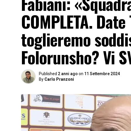
Fabiani: «Squad
COMPLETA. Date T
toglieremo soddis
Folorunsho? Vi 
Published
2 anni ago
on
11 Settembre 2024
By
Carlo Pranzoni