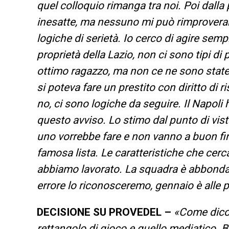
quel colloquio rimanga tra noi. Poi dall
inesatte, ma nessuno mi può rimproverar
logiche di serietà. Io cerco di agire sempr
proprietà della Lazio, non ci sono tipi d
ottimo ragazzo, ma non ce ne sono state 
si poteva fare un prestito con diritto di r
no, ci sono logiche da seguire. Il Napoli 
questo avviso. Lo stimo dal punto di vis
uno vorrebbe fare e non vanno a buon fine.
famosa lista. Le caratteristiche che ce
abbiamo lavorato. La squadra è abbondant
errore lo riconosceremo, gennaio è alle p
DECISIONE SU PROVEDEL –
«Come dico 
rettangolo di gioco e quello mediatico. 