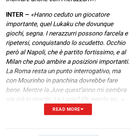
INTER –
«Hanno ceduto un giocatore
importante, quel Lukaku che dovunque
giochi, segna. I nerazzurri possono farcela e
ripetersi, conquistando lo scudetto. Occhio
però al Napoli, che è partito fortissimo, e al
Milan che può ambire a posizioni importanti.
La Roma resta un punto interrogativo, ma
con Mourinho in panchina dovrebbe fare
bene. Mentre la Juve quest’anno mi sembra
sia già in ritardo. La Lazio? Eh, non lo so…».
READ MORE
LAZIO-INTER –
«Una gara molto
interessante, dalle mille emozioni,
soprattutto per Inzaghi che dopo una vita in