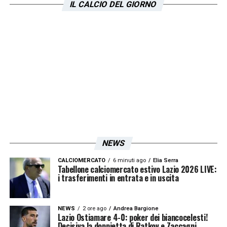
IL CALCIO DEL GIORNO
biancoceleste torna a Roma da avversario. Il
mio cuore, per ovvie ragioni, batte per la
Lazio. Mentre il cervello mi fa pensare che i
nerazzurri siano favoriti. Vedremo. In ogni
caso mi godrò il match dalla televisione, di
sicuro».
LA PLAYLIST DELLE NOSTRE TOP NEWS
NEWS
CALCIOMERCATO
6 minuti ago
Elia Serra
Tabellone calciomercato estivo Lazio 2026 LIVE:
i trasferimenti in entrata e in uscita
NEWS
2 ore ago
Andrea Bargione
Lazio Ostiamare 4-0: poker dei biancocelesti!
Decisiva la doppietta di Ratkov e Zaccagni