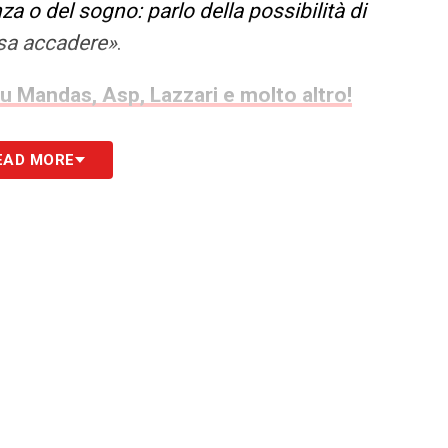
a o del sogno: parlo della possibilità di
sa accadere»
.
su Mandas, Asp, Lazzari e molto altro!
società ha avuto anche dei meriti e dei risultati,
EAD MORE
ata continuità e negli ultimi due anni la
sero essere confermate forme di protesta con
llo stadio, il lavoro dell’allenatore
iegare ai giocatori l’importanza della maglia,
chi in uno stadio vuoto o senti più i cori degli
 diventa più complicato. Il compito di chi arriverà
armente complesso: dovrà ricostruire