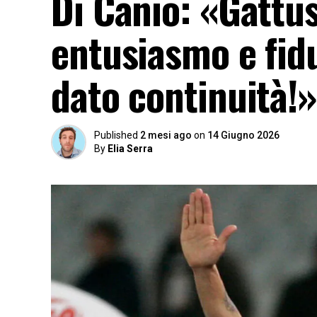
Di Canio: «Gattus
entusiasmo e fidu
dato continuità!»
Published
2 mesi ago
on
14 Giugno 2026
By
Elia Serra