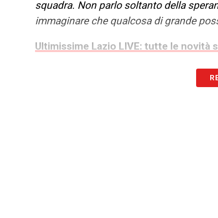
squadra. Non parlo soltanto della speranz
immaginare che qualcosa di grande pos
Ultimissime Lazio LIVE: tutte le novità 
CONTESTAZIONE E RIPARTENZA –
«La 
R
questo va riconosciuto. Ma non c’è mai st
situazione è peggiorata e poi, se doves
pochi abbonamenti e una presenza ridotta a
diventerebbe ancora più difficile. Puoi sp
puoi motivarli ogni giorno, ma quando gio
avversari che quelli dei tuoi tifosi, tutto
sulla panchina della Lazio sarà particol
appartenenza, entusiasmo e fiducia»
.