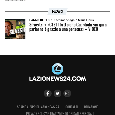
VIDEO
HANNO DETTO
2 settimane ago
Maria Floris
Silvestrin: «Ct? Il fatto che Guardiola sia qui a
parlarne è grazie a una persona» – VIDEO
SCARICA L’APP DI LAZIO NEWS 24
CONTATTI
REDAZIONE
PRIVACY POLICY E TRATTAMENTO DEI DATI PERSONALI