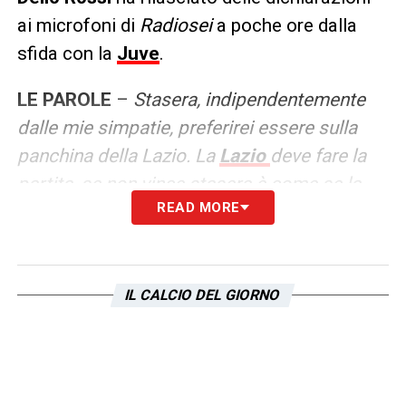
ai microfoni di
Radiosei
a poche ore dalla
sfida con la
Juve
.
LE PAROLE
–
Stasera, indipendentemente
dalle mie simpatie, preferirei essere sulla
panchina della Lazio. La
Lazio
deve fare la
partita, se non vince stasera è come se la
READ MORE
prossima non ci fosse. Se devo temere un
giocatore bianconero, di seconda fascia,
penso a
McKennie
. La Lazio a mio avviso ha
più di un calciatore potenzialmente
IL CALCIO DEL GIORNO
determinante, senza
Yildiz
e
con
Vlahovic
acciaccato non vedo grosse
insidie
.