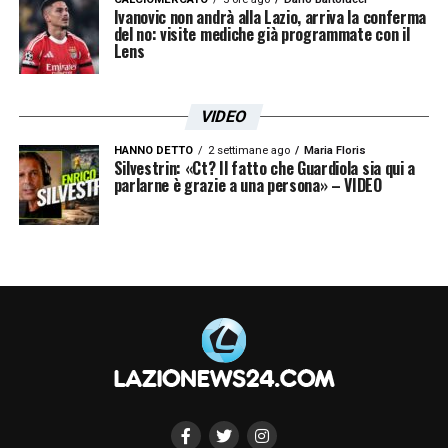
studiata da Baroni
»
Ivanovic non andrà alla Lazio, arriva la conferma
del no: visite mediche già programmate con il
Lens
LA PLAYLIST DELLE NOSTRE TOP NEWS
VIDEO
HANNO DETTO
2 settimane ago
Maria Floris
Silvestrin: «Ct? Il fatto che Guardiola sia qui a
parlarne è grazie a una persona» – VIDEO