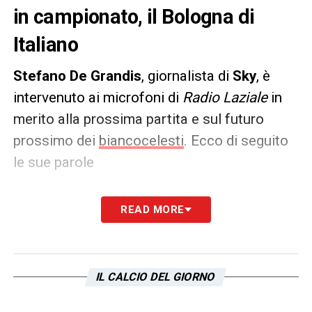
in campionato, il Bologna di
Italiano
Stefano De Grandis
, giornalista di
Sky
, è
intervenuto ai microfoni di
Radio Laziale
in
merito alla prossima partita e sul futuro
prossimo dei
biancocelesti
. Ecco di seguito
le sue parole
PAROLE
– «
Non so Tavares che problemi
READ MORE
abbia. Per Dia anche non credo sia un
probema di tanto tempo. Sono due
protagonisti, ma la Lazio ha fatto bene
IL CALCIO DEL GIORNO
anche con le alternative. Bologna? Loro sono
messi bene in