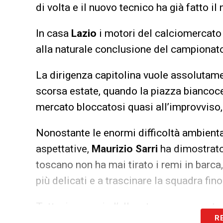
di volta e il nuovo tecnico ha già fatto il
In casa
Lazio
i motori del calciomercato 
alla naturale conclusione del campionat
La dirigenza capitolina vuole assolutamen
scorsa estate, quando la piazza biancoc
mercato bloccatosi quasi all’improvviso,
Nonostante le enormi difficoltà ambienta
aspettative,
Maurizio Sarri
ha dimostrato
toscano non ha mai tirato i remi in barc
più delicati e a trascinare la squadra fino
Tuttavia, proprio l’allenatore rappresenta
R
imminente rivoluzione estiva.