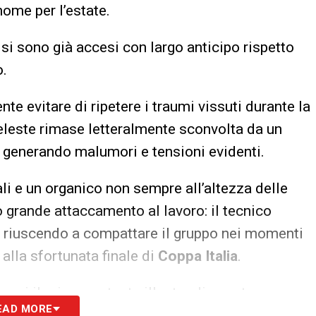
 nome per l’estate.
si sono già accesi con largo anticipo rispetto
o.
te evitare di ripetere i traumi vissuti durante la
eleste rimase letteralmente sconvolta da un
 generando malumori e tensioni evidenti.
li e un organico non sempre all’altezza delle
 grande attaccamento al lavoro: il tecnico
a, riuscendo a compattare il gruppo nei momenti
 alla sfortunata finale di
Coppa Italia
.
 oggi il primo partente illustre di questa
EAD MORE