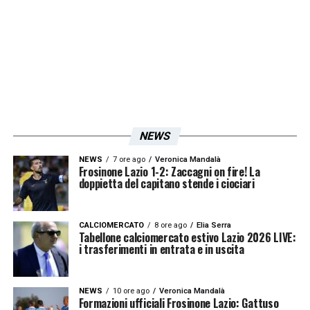
play-off o play-out? Come sarà attuato
l’algoritmo? Sono temi importanti, su cui
serve chiarezza. Anche nel rispetto dei tifosi
e degli appassionati. Attacchi a Lotito?
Rilevare che ci sia un attacco mirato, non
sempre giustificato, è un dato di fatto
».
NEWS
NEWS
7 ore ago
Veronica Mandalà
Iscriviti gratis alla nostra
Frosinone Lazio 1-2: Zaccagni on fire! La
doppietta del capitano stende i ciociari
Newsletter
CALCIOMERCATO
8 ore ago
Elia Serra
Tabellone calciomercato estivo Lazio 2026 LIVE:
i trasferimenti in entrata e in uscita
ISCRIVIMI
Accetto la
Privacy Policy
NEWS
10 ore ago
Veronica Mandalà
Formazioni ufficiali Frosinone Lazio: Gattuso