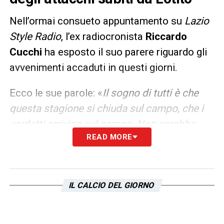
Nell’ormai consueto appuntamento su
Lazio
Style Radio
, l’ex radiocronista
Riccardo
Cucchi
ha esposto il suo parere riguardo gli
avvenimenti accaduti in questi giorni.
Ecco le sue parole: «
Il sogno di tutti è che
questa stagione si chiuda sul campo, che i
verdetti arrivino sul campo. Non sarebbe
READ MORE
stato giusto bloccare promozioni o
retrocessioni. Sono d’accordo con Gravina,
questa è la vittoria della volontà di andare
avanti. Un elemento di dubbio in questa
IL CALCIO DEL GIORNO
giornata è forse non aver definito con
chiarezza il dopo. Chi potrà partecipare a