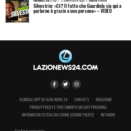
. JUVENTUS
HANNO DETTO
2 settimane ago
Maria Floris
Silvestrin: «Ct? Il fatto che Guardiola sia qui a
parlarne è grazie a una persona» – VIDEO
–
NAPOLI
– Genoa
–
ATALANTA
– Parma
– Fiorentina
– Udinese
–
MILAN
– Sassuolo
–
INTER
– Bologna
SCARICA L’APP DI LAZIO NEWS 24
CONTATTI
REDAZIONE
PRIVACY POLICY E TRATTAMENTO DEI DATI PERSONALI
. NAPOLI
INFORMATIVA ESTESA SUI COOKIE (COOKIE POLICY)
NETWORK
–
JUVENTUS
Gestisci consenso