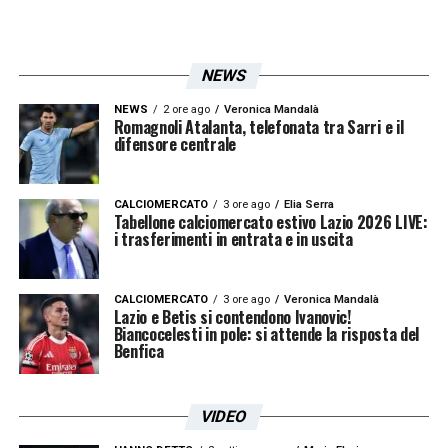
–
ATALANTA
NEWS
. ATALANTA
NEWS
2 ore ago
Veronica Mandalà
Romagnoli Atalanta, telefonata tra Sarri e il
– Fiorentina
difensore centrale
–
JUVENTUS
–
ROMA
CALCIOMERCATO
3 ore ago
Elia Serra
Tabellone calciomercato estivo Lazio 2026 LIVE:
– Bologna
i trasferimenti in entrata e in uscita
– Sassuolo
– Parma
CALCIOMERCATO
3 ore ago
Veronica Mandalà
Lazio e Betis si contendono Ivanovic!
– Benevento
Biancocelesti in pole: si attende la risposta del
Benfica
– Genoa
–
MILAN
VIDEO