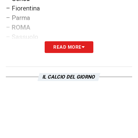
– Fiorentina
– Parma
–
ROMA
– Sassuolo
READ MORE
. MILAN:
– Parma
IL CALCIO DEL GIORNO
– Genoa
– Sassuolo
–
LAZIO
– Benevento
–
JUVENTUS
– Torino
– Cagliari