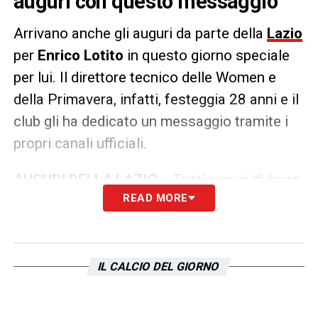
auguri con questo messaggio
Arrivano anche gli auguri da parte della
Lazio
per
Enrico Lotito
in questo giorno speciale
per lui. Il direttore tecnico delle Women e
della Primavera, infatti, festeggia 28 anni e il
club gli ha dedicato un messaggio tramite i
propri canali ufficiali.
AUGURI DELLA
LAZIO
–
Tanti auguri di buon
READ MORE
compleanno a Enrico Lotito, Direttore
Generale del Settore Giovanile maschile e
della Lazio Women, che oggi spegne 28
candeline.
IL CALCIO DEL GIORNO
LA PLAYLIST DELLE NOSTRE TOP NEWS