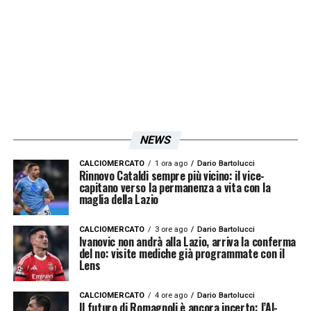
NEWS
CALCIOMERCATO
1 ora ago
Dario Bartolucci
Rinnovo Cataldi sempre più vicino: il vice-
capitano verso la permanenza a vita con la
maglia della Lazio
CALCIOMERCATO
3 ore ago
Dario Bartolucci
Ivanovic non andrà alla Lazio, arriva la conferma
del no: visite mediche già programmate con il
Lens
CALCIOMERCATO
4 ore ago
Dario Bartolucci
Il futuro di Romagnoli è ancora incerto: l’Al-