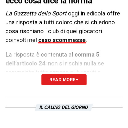
ecco cosa dice la norma
La Gazzetta dello Sport
oggi in edicola offre
una risposta a tutti coloro che si chiedono
cosa rischiano i club di quei giocatori
coinvolti nel
caso scommesse
.
La risposta è contenuta al
comma 5
dell’articolo 24
: non si rischia nulla se
denunciato tutto appena si è venuti a
READ MORE
conoscenza della situazione. In alternativa la
responsabilità
è solamente a titolo
personale per omessa denuncia
, mentre
non c’è la responsabilità oggettiva del club.
IL CALCIO DEL GIORNO
LA PLAYLIST DELLE NOSTRE TOP NEWS