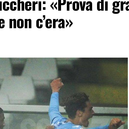
iccheri: «Prova di g
re non c’era»