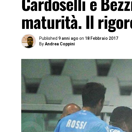
Cardoselli e Bezz
maturità. Il rigo
Published
9 anni ago
on
18 Febbraio 2017
By
Andrea Coppini