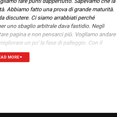
 vogliamo fare punti dappertutto. Sapevamo che la
tà. Abbiamo fatto una prova di grande maturità.
a discutere. Ci siamo arrabbiati perché
per uno sbaglio arbitrale dava fastidio. Negli
oltare pagina e non pensarci più. Vogliamo andare
igliorare un po’ la fase di palleggio. Con il
toria
».
EAD MORE
zziccheri
ha parlato a
Lazio Style
ci siamo riusciti. Era evidente che il rigore non
o. Dopo la sconfitta nel derby l’importante era
S