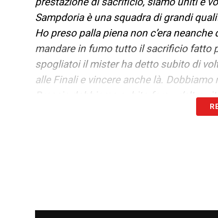
prestazione di sacrificio, siamo uniti e
Sampdoria è una squadra di grandi quali
Ho preso palla piena non c’era neanche d
mandare in fumo tutto il sacrificio fatto 
spogliatoi il mister ha detto subito di v
alle Finali e vincere anche là. Dobbiamo m
Brescia dobbiamo subito fare un’altra vit
R
Anche l’autore del secondo gol
Daniel Be
Channel
:
«
Siamo venuti qua per vincere e 
c’era, ma abbiamo reagito nel modo giust
ripartire. Ci siamo riusciti benissimo».
LA PLAYLIST DELLE NOSTRE TOP NEW