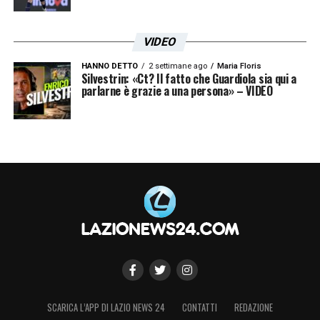
VIDEO
HANNO DETTO
2 settimane ago
Maria Floris
Silvestrin: «Ct? Il fatto che Guardiola sia qui a
parlarne è grazie a una persona» – VIDEO
SCARICA L’APP DI LAZIO NEWS 24
CONTATTI
REDAZIONE