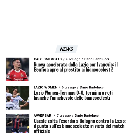
del patron. Cardone ha infatti concluso
tracciando lo scenario legato all’acquisto di
un nuovo club calabrese: «
Reggina? Io credo
che Lotito acquisti direttamente, ci troviamo
davanti alla stessa situazione che si era
NEWS
creata con la Salernitana. Fino al 2028 può
tenere entrambe le società
».
CALCIOMERCATO
6 ore ago
Dario Bartolucci
Nuova accelerata della Lazio per Ivanovic: il
Benfica apre al prestito ai biancocelesti!
LA PLAYLIST DELLE NOSTRE TOP NEWS
LAZIO WOMEN
6 ore ago
Dario Bartolucci
Lazio Women-Ternana 0-0, termina a reti
bianche l’amichevole delle biancocelesti
AVVERSARI
7 ore ago
Dario Bartolucci
Casale salta l’esordio a Bologna contro la Lazio:
il punto sull’ex biancoceleste in vista del match
ufficiale