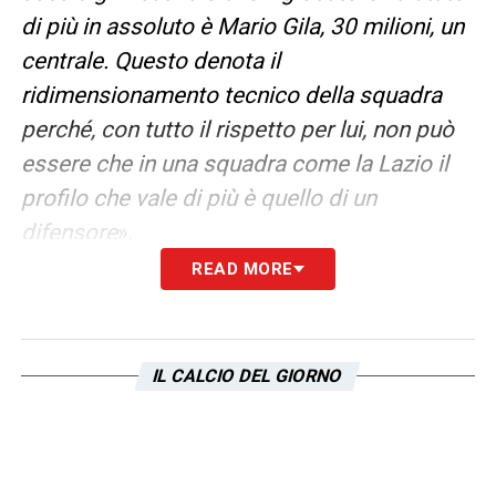
di più in assoluto è Mario Gila, 30 milioni, un
centrale. Questo denota il
ridimensionamento tecnico della squadra
perché, con tutto il rispetto per lui, non può
essere che in una squadra come la Lazio il
profilo che vale di più è quello di un
difensore
».
READ MORE
L’intreccio tra Lotito, i vincoli della
Lazio e la Reggina
La situazione di stallo costringerà la
IL CALCIO DEL GIORNO
dirigenza a operare con estrema cautela sul
mercato. Oltre al nodo del saldo zero, a
tenere banco sono le manovre extra-calcio