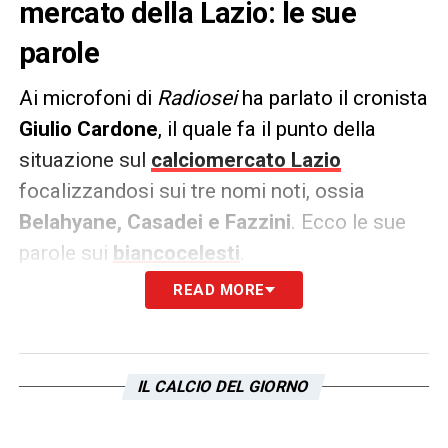
mercato della Lazio: le sue
parole
Ai microfoni di
Radiosei
ha parlato il cronista
Giulio Cardone
, il quale fa il punto della
situazione sul
calciomercato Lazio
focalizzandosi sui tre nomi noti, ossia
Belahyane, Casadei e Fazzini
. Ecco le sue
parole sui
biancocelesti
.
READ MORE
LE PAROLE –
I nomi sono i soliti tre: Fazzini,
Belahyane e Casadei, il mister X si è perso
per strada.
Se non succede qualcosa che
IL CALCIO DEL GIORNO
possa sbloccare l’indice di liquidità mi
sembra difficile che si riesca a quagliare.