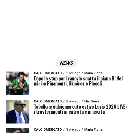
Con il Chelsea c’è stato un rilancio a 13
milioni sul riscatto, ma le formule non
convincono. Ci sono alcuni giocatori
richiesti, Rovella e Isaksen, ma non ci sono
accelerate per nessuno, non ci sono
cessioni che si stanno concretizzando. Se
dovesse finalizzarsi un’offerta per il danese
NEWS
con obbligo di riscatto, la sua uscita
CALCIOMERCATO
2 ore ago
Maria Floris
sbloccherebbe un centrocampista.
Dopo lo stop per Ivanovic scatta il piano B! Nel
mirino Pinamonti, Giménez e Piccoli
LA PLAYLIST DELLE NOSTRE TOP NEWS
CALCIOMERCATO
2 ore ago
Elia Serra
Tabellone calciomercato estivo Lazio 2026 LIVE:
i trasferimenti in entrata e in uscita
CALCIOMERCATO
3 ore ago
Maria Floris