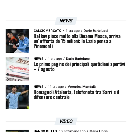
POLITICA E CALCIO
–
«Lotito col progetto
del Flaminio vende la Lazio? Mai. L’unica
NEWS
speranza è che non vada a buon fine il
progetto. Lui ha capito che attraverso il
CALCIOMERCATO
1 ora ago
Dario Bartolucci
Ratkov piace molto alla Dinamo Mosca, arriva
un’ offerta da 15 milioni: la Lazio pensa a
calcio poteva entrare in politica e appena lo
Pinamonti
ha fatto si è dimenticato del calcio».
NEWS
1 ora ago
Dario Bartolucci
Le prime pagine dei principali quotidiani sportivi
Le dichiarazioni di Canovi arrivano in una
– 7 agosto
fase delicatissima per la Lazio. Il club
biancoceleste deve fare i conti con un
NEWS
11 ore ago
Veronica Mandalà
Romagnoli Atalanta, telefonata tra Sarri e il
ambiente sfiduciato, con una tifoseria che
difensore centrale
chiede chiarezza e con una
programmazione tecnica ancora tutta da
consolidare. Tra il mercato, il rapporto con
VIDEO
Gattuso, la vicenda Flaminio e il ruolo
HANNO DETTO
2 settimane ago
Maria Floris