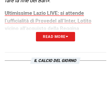
fare la fine del Bari»
.
Ultimissime Lazio LIVE: si attende
l’ufficialità di Provedel all’Inter, Lotito
vicino all’acquisto della Reggina
READ MORE
GATTUSO VIA DALLA LAZIO –
«Conoscendo Gattuso, è capace di farlo. E
me lo aspetto anche, perché Lotito è un
IL CALCIO DEL GIORNO
esperto in promesse mancate. Non credo
abbia potuto promettere tanto, ma anche
quel poco credo non riuscirà a farlo. E
avendo tutto l’ambiente contro, non credo
che un allenatore abbia tanta voglia di
allenare una squadra in questa condizione»
.