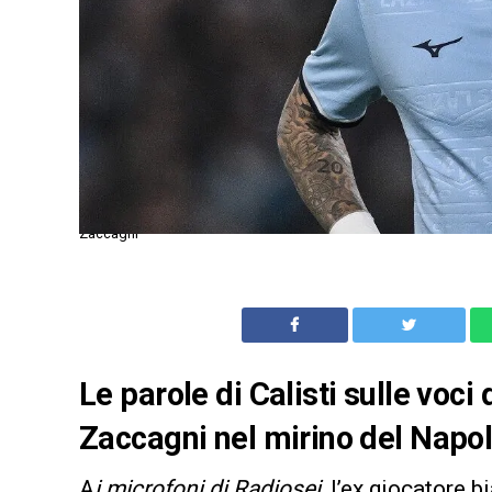
Zaccagni
Le parole di Calisti sulle voc
Zaccagni nel mirino del Napol
A
i microfoni di Radiosei
, l’ex giocatore
b