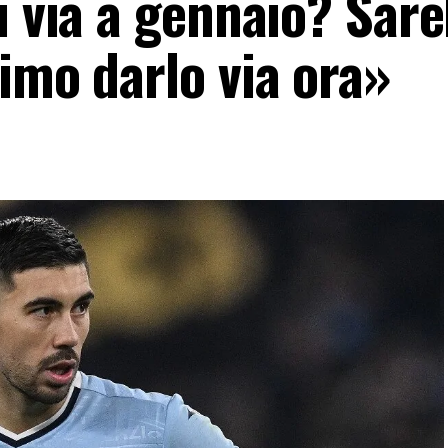
i via a gennaio? Sar
imo darlo via ora»