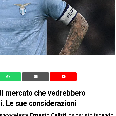
i di mercato che vedrebbero
i. Le sue considerazioni
iancoceleste
Ernesto Calisti
, ha parlato facendo