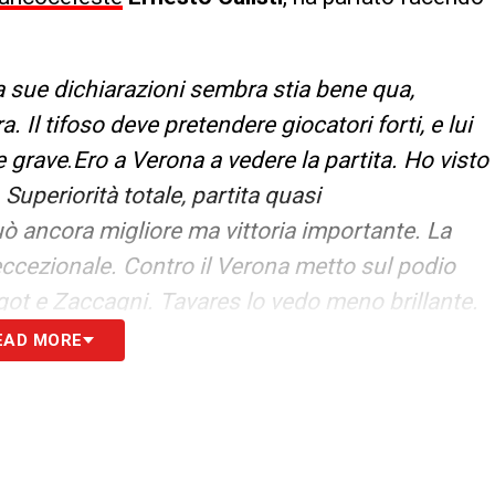
a sue dichiarazioni sembra stia bene qua,
 Il tifoso deve pretendere giocatori forti, e lui
e grave
.
Ero a Verona a vedere la partita. Ho visto
uperiorità totale, partita quasi
può ancora migliore ma vittoria importante. La
eccezionale. Contro il Verona metto sul podio
got e Zaccagni. Tavares lo vedo meno brillante.
 crescere. Lui ha avuto un avvio stagione
EAD MORE
e quando avanza è sempre pericoloso. In ogni
sario si concede. Se analizziamo la gara però la
edere qualcosa
»