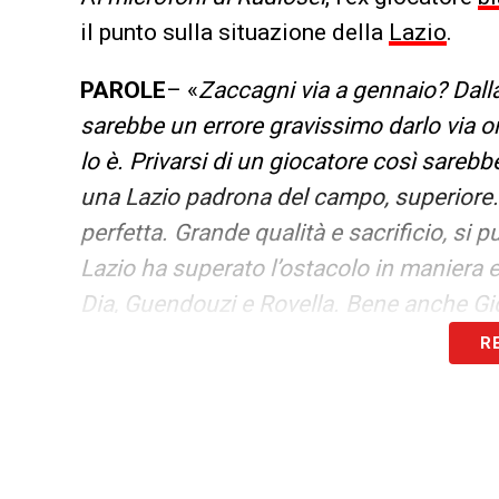
il punto sulla situazione della
Lazio
.
PAROLE
– «
Zaccagni via a gennaio? Dall
sarebbe un errore gravissimo darlo via ora.
lo è. Privarsi di un giocatore così sarebb
una Lazio padrona del campo, superiore. S
perfetta. Grande qualità e sacrificio, si 
Lazio ha superato l’ostacolo in maniera 
Dia, Guendouzi e Rovella. Bene anche Gi
In fase difensiva deve migliorare ma può
R
strepitoso, parliamo di un giocatore ch
gara, anche se domini, qualcosa all’avver
Lazio ha dominato. È una normale conc