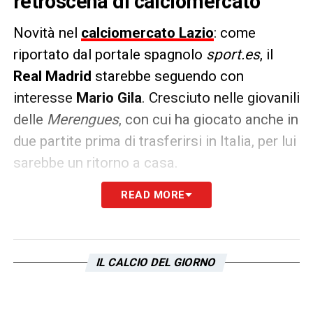
retroscena di calciomercato
Novità nel
calciomercato Lazio
: come
riportato dal portale spagnolo
sport.es
, il
Real Madrid
starebbe seguendo con
interesse
Mario Gila
. Cresciuto nelle giovanili
delle
Merengues
, con cui ha giocato anche in
due partite prima di trasferirsi in Italia, per lui
sarebbe un ritorno a casa.
READ MORE
Il motivo è legato alla trattativa per
Leny
Yoro
, difensore del Lille: i madrileni hanno
presentato un’offerta da
35 milioni
, ma sul
difensore c’è anche lo
United
, pronto a
IL CALCIO DEL GIORNO
rilanciare fino a
50 milioni
. I
Blancos
non
volendo spendere troppo o partecipare