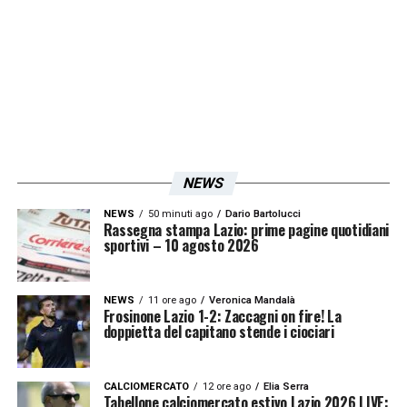
all’asta, avrebbero allora cominciato a
valutare altre opzioni
, compreso un ritorno
dello spagnolo.
LA PLAYLIST DELLE NOSTRE TOP NEWS
NEWS
NEWS
50 minuti ago
Dario Bartolucci
Rassegna stampa Lazio: prime pagine quotidiani
sportivi – 10 agosto 2026
NEWS
11 ore ago
Veronica Mandalà
Frosinone Lazio 1-2: Zaccagni on fire! La
doppietta del capitano stende i ciociari
CALCIOMERCATO
12 ore ago
Elia Serra
Tabellone calciomercato estivo Lazio 2026 LIVE: