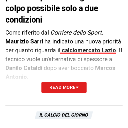
colpo possibile solo a due
condizioni
Come riferito dal
Corriere dello Sport
,
Maurizio Sarri
ha indicato una nuova priorità
per quanto riguarda il
calciomercato Lazio
. Il
tecnico vuole un’alternativa di spessore a
Danilo Cataldi
dopo aver bocciato
Marcos
Antonio
.
READ MORE
Il sogno è rappresentato da
Jorginho
, pupillo
di Sarri col quale ha lavorato già a Napoli. Il
regista non rientra più nei piani
dell’Arsenal
IL CALCIO DEL GIORNO
che in quel ruolo sta trattando Declan Rice.
Jorginho guadagna 6 milioni di euro netti e