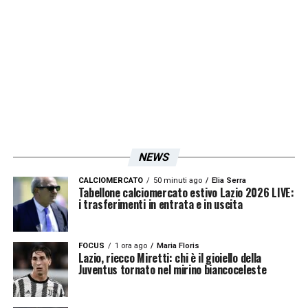
per sbarcare a Formello dovrebbe dimezzarsi
lo stipendio e firmare un contratto di almeno
4 anni per permettere alla Lazio di sfruttare i
vantaggi del Decreto Crescita. Pista difficile
ma nel mercato mai dire mai.
LA PLAYLIST DELLE NOSTRE TOP NEWS
NEWS
CALCIOMERCATO
50 minuti ago
Elia Serra
Tabellone calciomercato estivo Lazio 2026 LIVE:
i trasferimenti in entrata e in uscita
FOCUS
1 ora ago
Maria Floris
Lazio, riecco Miretti: chi è il gioiello della
Juventus tornato nel mirino biancoceleste