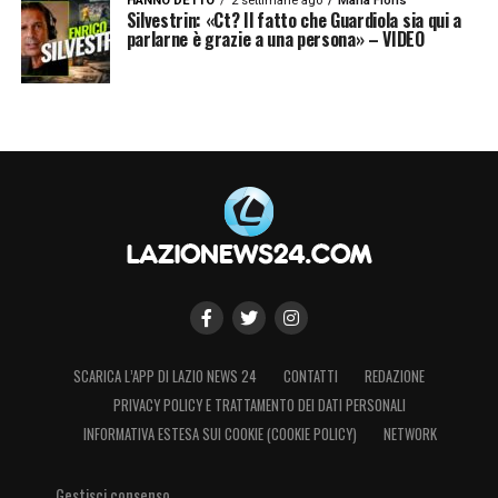
HANNO DETTO
2 settimane ago
Maria Floris
Silvestrin: «Ct? Il fatto che Guardiola sia qui a
parlarne è grazie a una persona» – VIDEO
SCARICA L’APP DI LAZIO NEWS 24
CONTATTI
REDAZIONE
PRIVACY POLICY E TRATTAMENTO DEI DATI PERSONALI
INFORMATIVA ESTESA SUI COOKIE (COOKIE POLICY)
NETWORK
Gestisci consenso