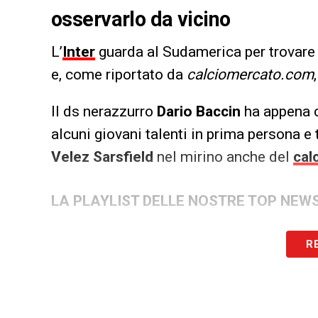
osservarlo da vicino
L’
Inter
guarda al Sudamerica per trovare 
e, come riportato da
calciomercato.com
Il ds nerazzurro
Dario Baccin
ha appena c
alcuni giovani talenti in prima persona e 
Velez Sarsfield
nel mirino anche del
cal
LA PLAYLIST DELLE NOSTRE TOP NEW
R