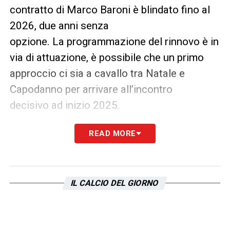
contratto di Marco Baroni è blindato fino al
2026, due anni senza
opzione. La programmazione del rinnovo è in
via di attuazione, è possibile che un primo
approccio ci sia a cavallo tra Natale e
Capodanno per arrivare all’incontro
decisivo ad inizio 2025.
Il contratto del tecnico della
Lazio
sarà
READ MORE
allungato fino al 2027 con opzione fino al
2028. Anche l’ingaggio sarà raddoppiato.
IL CALCIO DEL GIORNO
LA PLAYLIST DELLE NOSTRE TOP NEWS