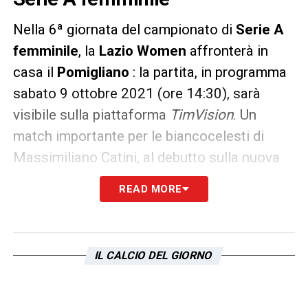
Nella 6ª giornata del campionato di
Serie A
femminile
, la
Lazio Women
affronterà in
casa il
Pomigliano
: la partita, in programma
sabato 9 ottobre 2021 (ore 14:30), sarà
visibile sulla piattaforma
TimVision
. Un
match importante per le biancocelesti di
Massimiliano Catini, al debutto sulla nuova
panchina dopo l’esonero di Carolina Morace.
READ MORE
Tutt’altro clima in casa delle ospiti, reduci dal
successo contro l’Inter.
L’arbitro designato è
Ermanno Feliciani
IL CALCIO DEL GIORNO
(sezione di Teramo). I suoi collaboratori
saranno
Lorenzo Giuggioli
e
Giacomo