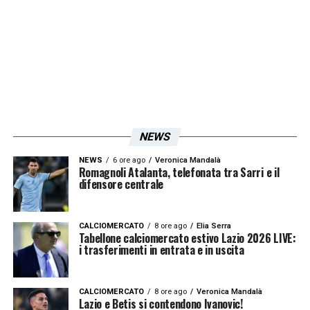
Bianchi
, il quarto uomo sarà
Emanuele
Frascaro.
LA PLAYLIST DELLE NOSTRE TOP NEWS
NEWS
NEWS
6 ore ago
Veronica Mandalà
Romagnoli Atalanta, telefonata tra Sarri e il
difensore centrale
CALCIOMERCATO
8 ore ago
Elia Serra
Tabellone calciomercato estivo Lazio 2026 LIVE:
i trasferimenti in entrata e in uscita
CALCIOMERCATO
8 ore ago
Veronica Mandalà
Lazio e Betis si contendono Ivanovic!