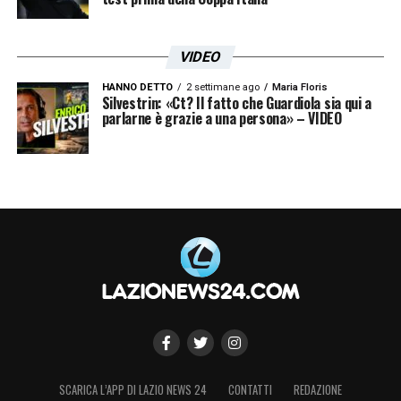
VIDEO
HANNO DETTO
2 settimane ago
Maria Floris
Silvestrin: «Ct? Il fatto che Guardiola sia qui a
parlarne è grazie a una persona» – VIDEO
SCARICA L’APP DI LAZIO NEWS 24
CONTATTI
REDAZIONE