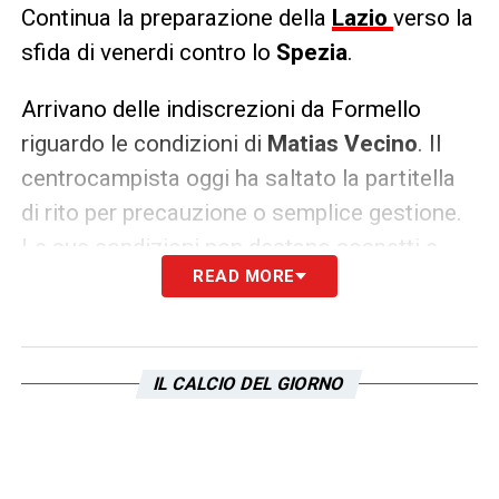
Continua la preparazione della
Lazio
verso la
sfida di venerdi contro lo
Spezia
.
Arrivano delle indiscrezioni da Formello
riguardo le condizioni di
Matias Vecino
. Il
centrocampista oggi ha saltato la partitella
di rito per precauzione o semplice gestione.
Le sue condizioni non destano sospetti e
READ MORE
sembrerebbe già arruolabile per domani
mattina.
LA PLAYLIST DELLE NOSTRE TOP NEWS
IL CALCIO DEL GIORNO