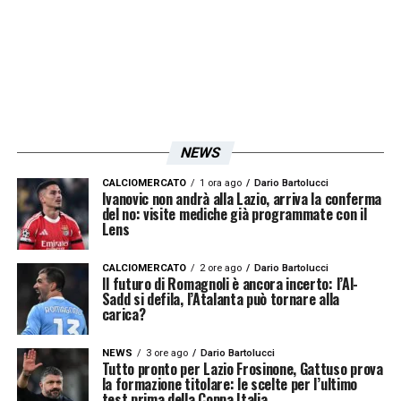
NEWS
CALCIOMERCATO
1 ora ago
Dario Bartolucci
Ivanovic non andrà alla Lazio, arriva la conferma
del no: visite mediche già programmate con il
Lens
CALCIOMERCATO
2 ore ago
Dario Bartolucci
Il futuro di Romagnoli è ancora incerto: l’Al-
Sadd si defila, l’Atalanta può tornare alla
carica?
NEWS
3 ore ago
Dario Bartolucci
Tutto pronto per Lazio Frosinone, Gattuso prova
la formazione titolare: le scelte per l’ultimo
test prima della Coppa Italia