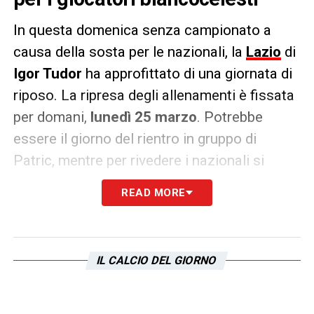
In questa domenica senza campionato a
causa della sosta per le nazionali, la
Lazio
di
Igor Tudor
ha approfittato di una giornata di
riposo. La ripresa degli allenamenti è fissata
per domani,
lunedì 25 marzo
. Potrebbe
essere il giorno del rientro in gruppo di
Patric, mentre per rivedere i nazionali si
dovrà attendere martedì o mercoledì. Ancora
READ MORE
ai box Provedel, Pellegrini e Rovella.
LA PLAYLIST DELLE NOSTRE TOP NEWS
IL CALCIO DEL GIORNO