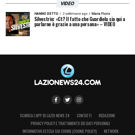
VIDEO
HANNO DETTO
2 settimane ago
Maria Floris
Silvestrin: «Ct? Il fatto che Guardiola sia qui a
parlarne è grazie a una persona» – VIDEO
SCARICA L’APP DI LAZIO NEWS 24
CONTATTI
REDAZIONE
PRIVACY POLICY E TRATTAMENTO DEI DATI PERSONALI
INFORMATIVA ESTESA SUI COOKIE (COOKIE POLICY)
NETWORK